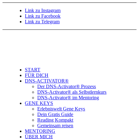
Link zu Instagram
Link zu Facebook
Link zu Telegram
START
FÜR DICH
DNS-ACTIVATOR®
Der DNS-Activator® Prozess
DNS-Activator® als Selbstlernkurs
DNS-Activator® im Mentoring
GENE KEYS
Erlebniswelt Gene Keys
Dein Gratis Guide
Reading Kompakt
Gemeinsam reisen
MENTORING
ÜBER MICH